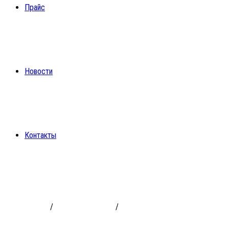
Прайс
Новости
Контакты
МД 30м2 — Хвощеватка 378 000 РУБ
Модуль Дача
/
Готовые проекты
/
МД 30м2 - Хвощеватка 378 000