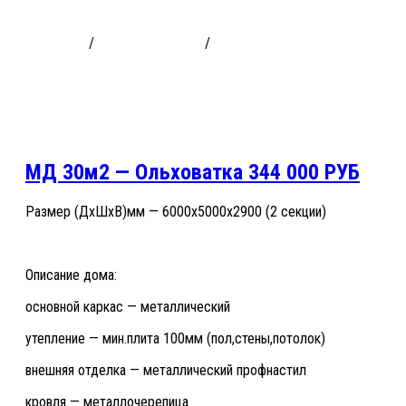
МД 30м2 — Ольховатка 344 000 РУБ
Модуль Дача
/
Готовые проекты
/
МД 30м2 - Ольховатка 344 000
РУБ
МД 30м2 — Ольховатка 344 000 РУБ
Размер (ДхШхВ)мм — 6000х5000х2900 (2 секции)
Описание дома:
основной каркас — металлический
утепление — мин.плита 100мм (пол,стены,потолок)
внешняя отделка — металлический профнастил
кровля — металлочерепица